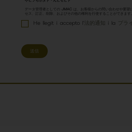
やビフらボダド・んビセビト
データ管理者としての
JMAC
は、お客様からの問い合わせや要望
セス、訂正、削除、およびその他の権利を行使することができます
He llegit i accepto l'
法的通知
i la
プラ
送信