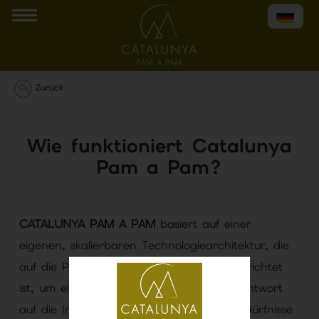
Zurück
Wie funktioniert Catalunya
Pam a Pam?
CATALUNYA PAM A PAM
basiert auf einer
eigenen, skalierbaren Technologiearchitektur, die
auf die Produktion digitaler Inhalte ausgerichtet
ist, um eine nützlichere und effizientere Antwort
auf die Informations- und Vernetzungsbedürfnisse