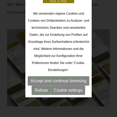
der Menschen mit den Dienstleistungen einer
Gemeinde zu geben.
Wir verwenden eigene Cookies und
Cookies von Drittanbietern zu Analyse- und
technischen Zwecken und verarbeiten
Daten, die zur Erstellung von Profilen auf
Grundlage Ihres Surfverhaltens erforderlich
sind. Weitere Informationen und die
Möglichkeit zur Konfiguration Ihrer
Präferenzen finden Sie unter 'Cookie-
Einstellungen'.
Accept and continue browsing
Refuse
Cookie settings